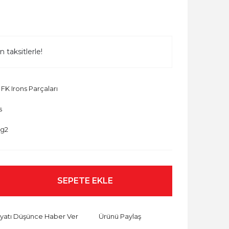
 taksitlerle!
,
FK Irons Parçaları
s
ng2
SEPETE EKLE
iyatı Düşünce Haber Ver
Ürünü Paylaş