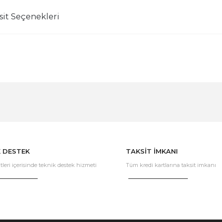
sit Seçenekleri
Bu ürüne ilk yorumu siz yapın!
Yorum Yaz
K DESTEK
TAKSİT İMKANI
tleri içerisinde teknik destek hizmeti
Tüm kredi kartlarına taksit imkanı