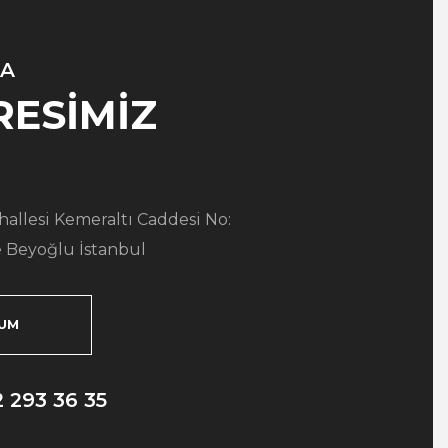
A
RESİMİZ
allesi Kemeraltı Caddesi No:
 Beyoğlu İstanbul
UM
2 293 36 35