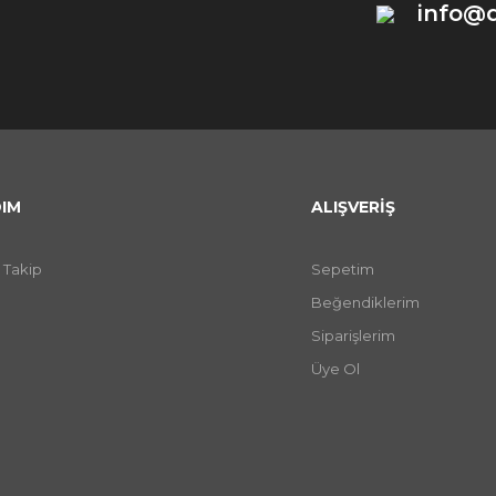
info@
IM
ALIŞVERİŞ
 Takip
Sepetim
Beğendiklerim
Siparişlerim
Üye Ol