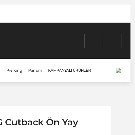
j
Piercing
Parfüm
KAMPANYALI ÜRÜNLER
G Cutback Ön Yay