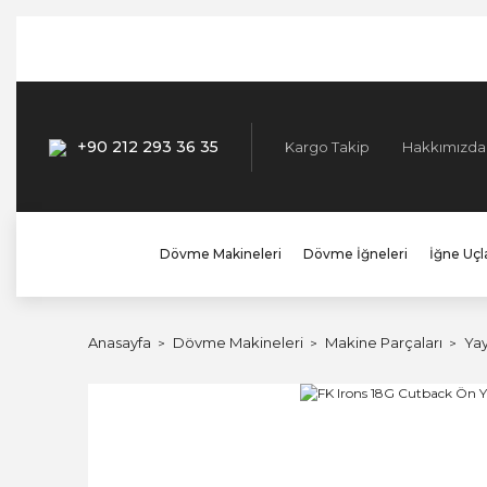
+90 212 293 36 35
Kargo Takip
Hakkımızda
Dövme Makineleri
Dövme İğneleri
İğne Uçla
Anasayfa
Dövme Makineleri
Makine Parçaları
Yay