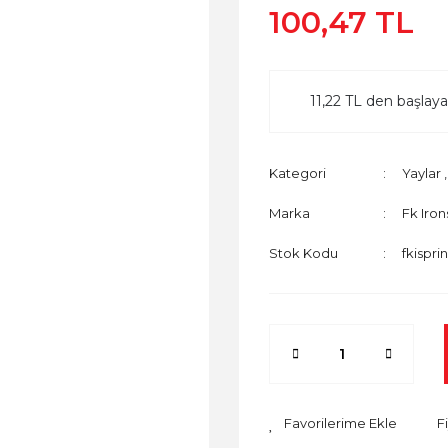
100,47 TL
11,22 TL den başlayan
Kategori
Yaylar
Marka
Fk Iron
Stok Kodu
fkispri
F