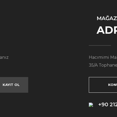
MAĞAZ
AD
anız
Hacımimi Mah
35/A Tophane
KAYIT OL
KON
+90 21