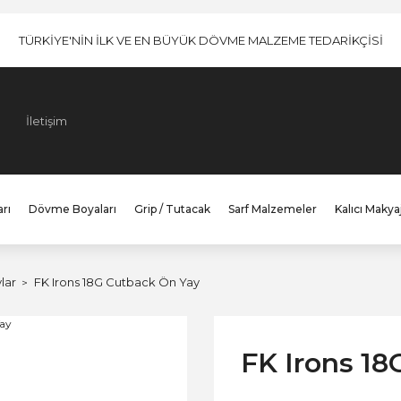
TÜRKİYE'NİN İLK VE EN BÜYÜK DÖVME MALZEME TEDARİKÇİSİ
İletişim
rı
Dövme Boyaları
Grip / Tutacak
Sarf Malzemeler
Kalıcı Makya
lar
FK Irons 18G Cutback Ön Yay
FK Irons 18