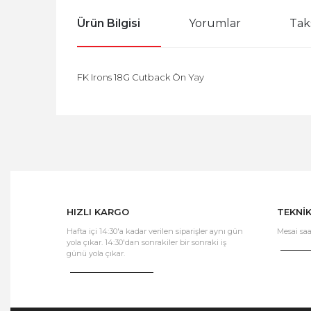
Ürün Bilgisi
Yorumlar
Tak
FK Irons 18G Cutback Ön Yay
HIZLI KARGO
TEKNİ
Hafta içi 14:30'a kadar verilen siparişler aynı gün
Mesai saa
yola çıkar. 14:30'dan sonrakiler bir sonraki iş
günü yola çıkar.