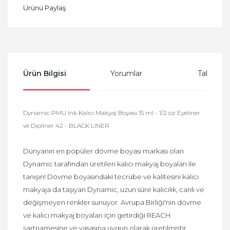
Ürünü Paylaş
Ürün Bilgisi
Yorumlar
Taksit Se
Dynamic PMU Ink Kalıcı Makyaj Boyası 15 ml - 1/2 oz Eyeliner
ve Dipliner 42 - BLACK LINER
Dünyanın en popüler dövme boyası markası olan
Dynamic tarafından üretilen kalıcı makyaj boyaları ile
tanışın! Dövme boyasındaki tecrübe ve kalitesini kalıcı
makyaja da taşıyan Dynamic, uzun süre kalıcılık, canlı ve
değişmeyen renkler sunuyor. Avrupa Birliği'nin dövme
ve kalıcı makyaj boyaları için getirdiği REACH
şartnamesine ve yasasına uygun olarak üretilmiştir.