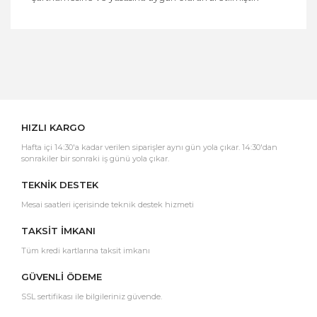
Bu ürüne ilk yorumu siz yapın!
Yorum Yaz
HIZLI KARGO
Hafta içi 14:30'a kadar verilen siparişler aynı gün yola çıkar. 14:30'dan
sonrakiler bir sonraki iş günü yola çıkar.
TEKNİK DESTEK
Mesai saatleri içerisinde teknik destek hizmeti
TAKSİT İMKANI
Tüm kredi kartlarına taksit imkanı
GÜVENLİ ÖDEME
SSL sertifikası ile bilgileriniz güvende.