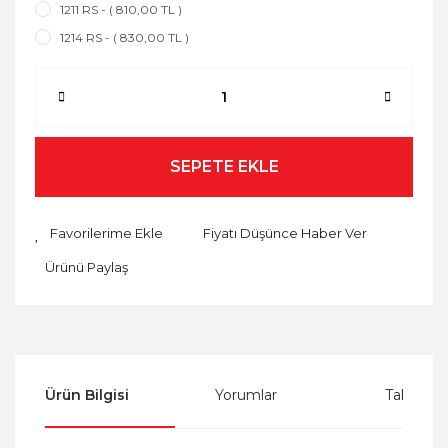
1211 RS - ( 810,00 TL )
1214 RS - ( 830,00 TL )
SEPETE EKLE
Fiyatı Düşünce Haber Ver
Ürünü Paylaş
Ürün Bilgisi
Yorumlar
Taksit Se