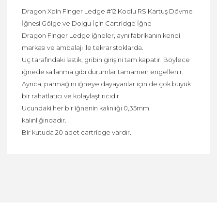
Dragon Xpin Finger Ledge #12 Kodlu RS Kartuş Dövme
İğnesi Gölge ve Dolgu İçin Cartridge İğne
Dragon Finger Ledge iğneler, aynı fabrikanın kendi
markası ve ambalajı ile tekrar stoklarda.
Uç tarafındaki lastik, gribin girişini tam kapatır. Böylece
iğnede sallanma gibi durumlar tamamen engellenir.
Ayrıca, parmağını iğneye dayayanlar için de çok büyük
bir rahatlatıcı ve kolaylaştırıcıdır.
Ucundaki her bir iğnenin kalınlığı 0,35mm
kalınlığındadır.
Bir kutuda 20 adet cartridge vardır.
Bu ürüne ilk yorumu siz yapın!
Yorum Yaz