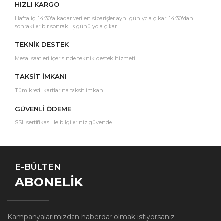
HIZLI KARGO
Hafta içi 14:30'a kadar verilen siparişler aynı gün yola çıkar. 14:30'dan
sonrakiler bir sonraki iş günü yola çıkar.
TEKNİK DESTEK
Mesai saatleri içerisinde teknik destek hizmeti
TAKSİT İMKANI
Tüm kredi kartlarına taksit imkanı
GÜVENLİ ÖDEME
SSL sertifikası ile bilgileriniz güvende.
E-BÜLTEN
ABONELİK
Kampanyalarımızdan haberdar olmak istiyorsanız