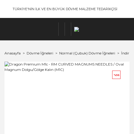
TÜRKİYE'NİN İLK VE EN BÜYÜK DÖVME MALZEME TEDARİKÇİSİ
Anasayfa
Dövme İğneleri
Normal (Çubuk) Dövme İğneleri
İndirim
%56