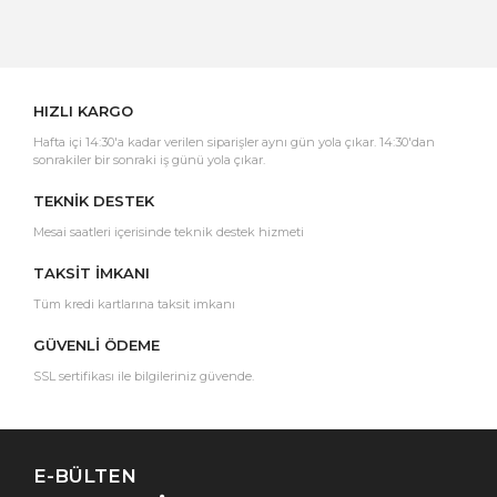
Yorum Yaz
HIZLI KARGO
Hafta içi 14:30'a kadar verilen siparişler aynı gün yola çıkar. 14:30'dan
sonrakiler bir sonraki iş günü yola çıkar.
TEKNİK DESTEK
Mesai saatleri içerisinde teknik destek hizmeti
TAKSİT İMKANI
Tüm kredi kartlarına taksit imkanı
GÜVENLİ ÖDEME
SSL sertifikası ile bilgileriniz güvende.
E-BÜLTEN