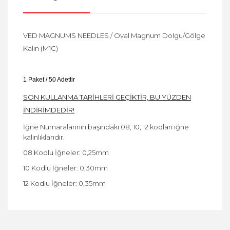
VED MAGNUMS NEEDLES / Oval Magnum Dolgu/Gölge
Kalın (M1C)
1 Paket / 50 Adettir
SON KULLANMA TARİHLERİ GEÇİKTİR, BU YÜZDEN
İNDİRİMDEDİR!
İğne Numaralarının başındaki 08, 10, 12 kodları iğne
kalınlıklarıdır.
08 Kodlu İğneler: 0,25mm
10 Kodlu İğneler: 0,30mm
12 Kodlu İğneler: 0,35mm
Bu ürüne ilk yorumu siz yapın!