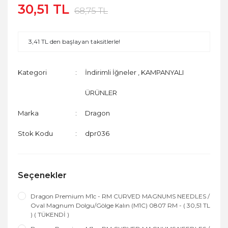
30,51 TL
68,75 TL
3,41 TL den başlayan taksitlerle!
Kategori
İndirimli İğneler
,
KAMPANYALI
ÜRÜNLER
Marka
Dragon
Stok Kodu
dpr036
Seçenekler
Dragon Premium M1c - RM CURVED MAGNUMS NEEDLES /
Oval Magnum Dolgu/Gölge Kalın (M1C) 0807 RM - ( 30,51 TL
) ( TÜKENDİ )