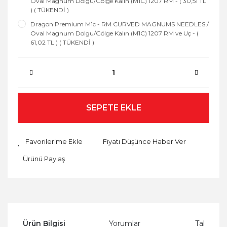
Oval Magnum Dolgu/Gölge Kalın (M1C) 1207 RM - ( 30,51 TL
) ( TÜKENDİ )
Dragon Premium M1c - RM CURVED MAGNUMS NEEDLES /
Oval Magnum Dolgu/Gölge Kalın (M1C) 1207 RM ve Uç - (
61,02 TL ) ( TÜKENDİ )
SEPETE EKLE
Fiyatı Düşünce Haber Ver
Ürünü Paylaş
Ürün Bilgisi
Yorumlar
Taksit Se