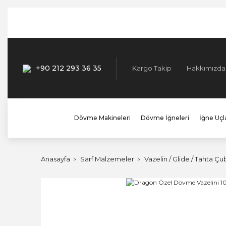
+90 212 293 36 35
Kargo Takip
Hakkımızda
Dövme Makineleri
Dövme İğneleri
İğne Uçla
Anasayfa
Sarf Malzemeler
Vazelin / Glide / Tahta Çu