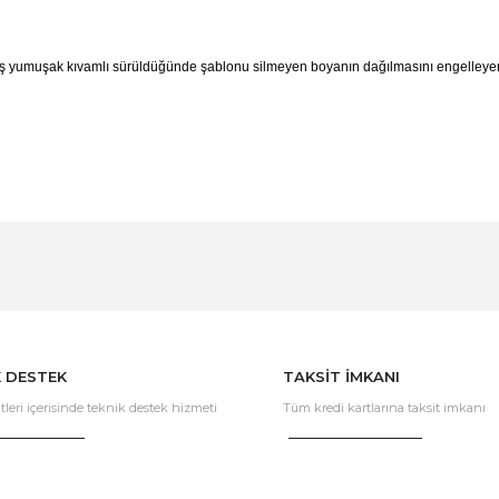
miş yumuşak kıvamlı sürüldüğünde şablonu silmeyen boyanın dağılmasını engell
Bu ürüne ilk yorumu siz yapın!
Yorum Yaz
K DESTEK
TAKSİT İMKANI
tleri içerisinde teknik destek hizmeti
Tüm kredi kartlarına taksit imkanı