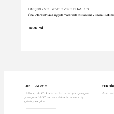
Dragon Özel Dövme Vazelini 1000 ml
Özel olarakdövme uygulamalarında kullanılmak üzere üretil
1000 ml
HIZLI KARGO
TEKNİ
Hafta içi 14:30'a kadar verilen siparişler aynı gün
Mesai saa
yola çıkar. 14:30'dan sonrakiler bir sonraki iş
günü yola çıkar.