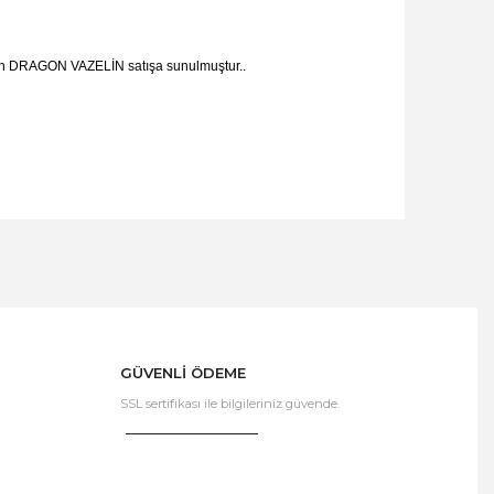
eyen DRAGON VAZELİN satışa sunulmuştur..
GÜVENLİ ÖDEME
SSL sertifikası ile bilgileriniz güvende.