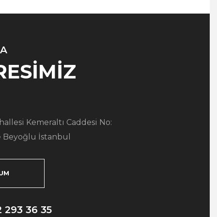
A
RESİMİZ
allesi Kemeraltı Caddesi No:
 Beyoğlu İstanbul
UM
2 293 36 35