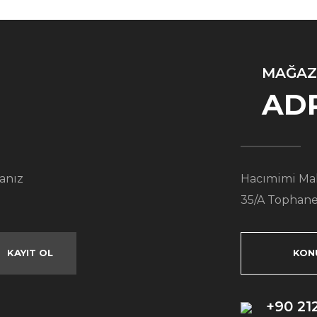
MAĞAZ
AD
anız
Hacımimi Mah
35/A Tophane
KAYIT OL
KON
+90 21