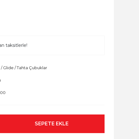
n taksitlerle!
 / Glide / Tahta Çubuklar
n
000
SEPETE EKLE