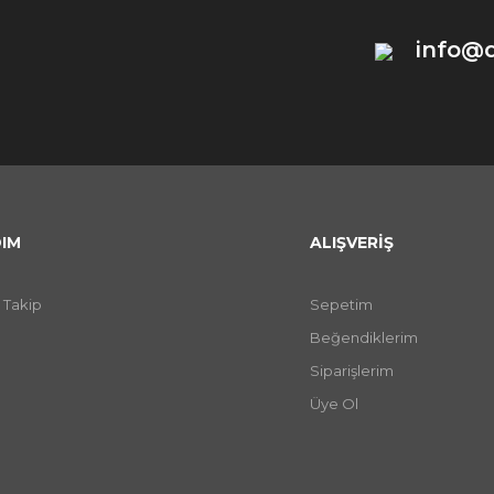
info@
IM
ALIŞVERİŞ
 Takip
Sepetim
Beğendiklerim
Siparişlerim
Üye Ol