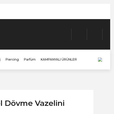
j
Piercing
Parfüm
KAMPANYALI ÜRÜNLER
l Dövme Vazelini