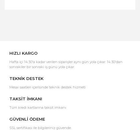
Bu ürüne ilk yorumu siz yapın!
Yorum Yaz
HIZLI KARGO
Hafta içi 14:30'a kadar verilen siparişler aynı gün yola çıkar. 14:30'dan
sonrakiler bir sonraki iş günü yola çıkar.
TEKNİK DESTEK
Mesai saatleri içerisinde teknik destek hizmeti
TAKSİT İMKANI
Tüm kredi kartlarına taksit imkanı
GÜVENLİ ÖDEME
SSL sertifikası ile bilgileriniz güvende.