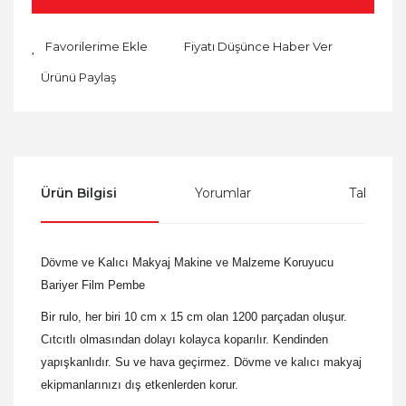
Fiyatı Düşünce Haber Ver
Ürünü Paylaş
Ürün Bilgisi
Yorumlar
Taksit Se
Dövme ve Kalıcı Makyaj Makine ve Malzeme Koruyucu
Bariyer Film Pembe
Bir rulo, her biri 10 cm x 15 cm olan 1200 parçadan oluşur.
Cıtcıtlı olmasından dolayı kolayca koparılır. Kendinden
yapışkanlıdır. Su ve hava geçirmez. Dövme ve kalıcı makyaj
ekipmanlarınızı dış etkenlerden korur.