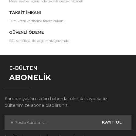
Mesai saatleri içerisinde teknik destek hizmeti
TAKSİT İMKANI
Tüm kredi kartlarına taksit imkanı
GÜVENLİ ÖDEME
SSL sertifikası ile bilgileriniz güvende.
E-BÜLTEN
ABONELİK
Kampanyalarımızdan haberdar olmak istiyorsanız
bültenimize abone olabilirsiniz.
KAYIT OL