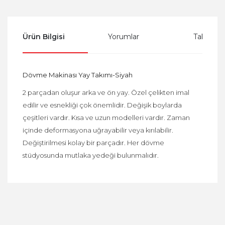
Ürün Bilgisi
Yorumlar
Taksit Se
Dövme Makinası Yay Takımı-Siyah
2 parçadan oluşur arka ve ön yay. Özel çelikten imal
edilir ve esnekliği çok önemlidir. Değişik boylarda
çeşitleri vardır. Kısa ve uzun modelleri vardır. Zaman
içinde deformasyona uğrayabilir veya kırılabilir.
Değiştirilmesi kolay bir parçadır. Her dövme
stüdyosunda mutlaka yedeği bulunmalıdır.
Bu ürüne ilk yorumu siz yapın!
Yorum Yaz