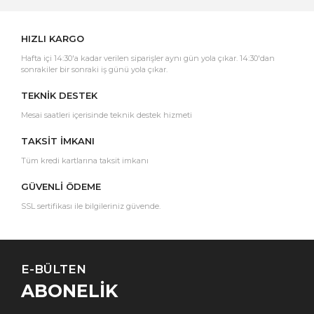
HIZLI KARGO
Hafta içi 14:30'a kadar verilen siparişler aynı gün yola çıkar. 14:30'dan
sonrakiler bir sonraki iş günü yola çıkar.
TEKNİK DESTEK
Mesai saatleri içerisinde teknik destek hizmeti
TAKSİT İMKANI
Tüm kredi kartlarına taksit imkanı
GÜVENLİ ÖDEME
SSL sertifikası ile bilgileriniz güvende.
E-BÜLTEN
ABONELİK