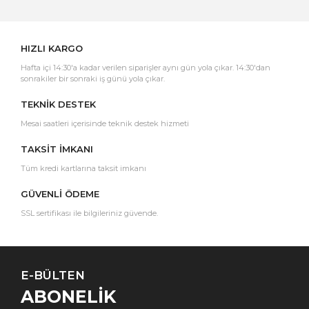
Yorum Yaz
HIZLI KARGO
Hafta içi 14:30'a kadar verilen siparişler aynı gün yola çıkar. 14:30'dan
sonrakiler bir sonraki iş günü yola çıkar.
TEKNİK DESTEK
Mesai saatleri içerisinde teknik destek hizmeti
TAKSİT İMKANI
Tüm kredi kartlarına taksit imkanı
GÜVENLİ ÖDEME
SSL sertifikası ile bilgileriniz güvende.
E-BÜLTEN
ABONELİK