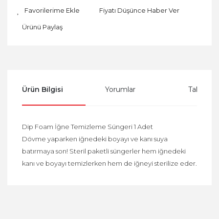
Fiyatı Düşünce Haber Ver
Ürünü Paylaş
Ürün Bilgisi
Yorumlar
Taksit Se
Dip Foam İğne Temizleme Süngeri 1 Adet
Dövme yaparken iğnedeki boyayı ve kanı suya
batırmaya son! Steril paketli süngerler hem iğnedeki
kanı ve boyayı temizlerken hem de iğneyi sterilize eder.
Bu ürüne ilk yorumu siz yapın!