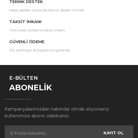
TEKNİK DESTEK
Mesai saatleri içerisinde teknik destek hizmeti
TAKSİT İMKANI
Tüm kredi kartlarına taksit imkanı
GÜVENLİ ÖDEME
SSL sertifikası ile bilgileriniz güvende.
E-BÜLTEN
ABONELİK
Kampanyalarımızdan haberdar olmak istiyorsanız
bültenimize abone olabilirsiniz.
KAYIT OL