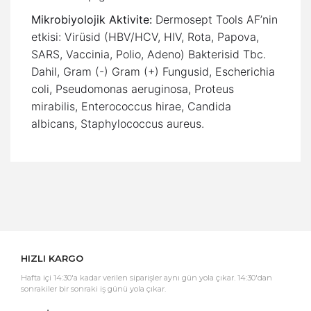
Mikrobiyolojik Aktivite:
Dermosept Tools AF’nin
etkisi: Virüsid (HBV/HCV, HIV, Rota, Papova,
SARS, Vaccinia, Polio, Adeno) Bakterisid Tbc.
Dahil, Gram (-) Gram (+) Fungusid, Escherichia
coli, Pseudomonas aeruginosa, Proteus
mirabilis, Enterococcus hirae, Candida
albicans, Staphylococcus aureus.
Bu ürüne ilk yorumu siz yapın!
Yorum Yaz
HIZLI KARGO
Hafta içi 14:30'a kadar verilen siparişler aynı gün yola çıkar. 14:30'dan
sonrakiler bir sonraki iş günü yola çıkar.