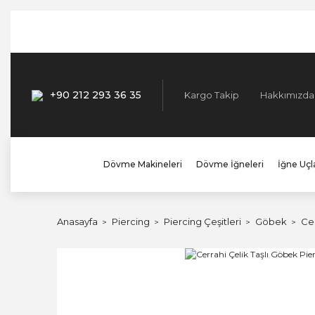
+90 212 293 36 35
Kargo Takip
Hakkımızda
Dövme Makineleri
Dövme İğneleri
İğne Uçla
Anasayfa
Piercing
Piercing Çeşitleri
Göbek
Cer