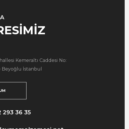
A
RESİMİZ
allesi Kemeraltı Caddesi No:
 Beyoğlu İstanbul
UM
2 293 36 35