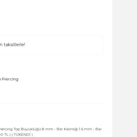
 taksitlerle!
 Piercing
3
 Piercing Top Büyüklüğü 8 mm - Bar Kalınlığı 1.6 mm - Bar
0 TL ) ( TÜKENDİ )