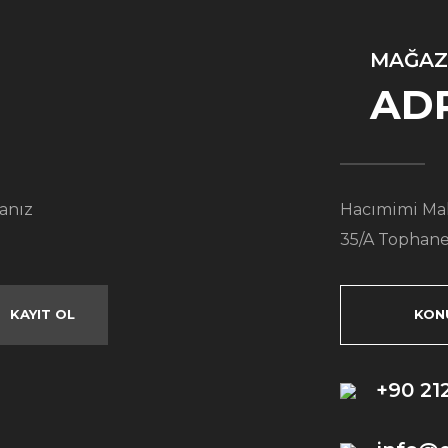
MAĞAZ
AD
anız
Hacımimi Mah
35/A Tophane
KAYIT OL
KON
+90 21