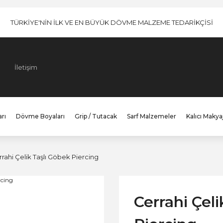
TÜRKİYE'NİN İLK VE EN BÜYÜK DÖVME MALZEME TEDARİKÇİSİ
İletişim
rı
Dövme Boyaları
Grip / Tutacak
Sarf Malzemeler
Kalıcı Makya
rahi Çelik Taşlı Göbek Piercing
Cerrahi Çel