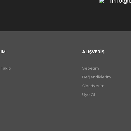
info@
IM
ALIŞVERİŞ
 Takip
Sepetim
Beğendiklerim
Siparişlerim
Üye Ol