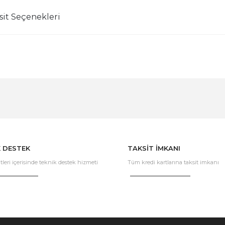
sit Seçenekleri
Bu ürüne ilk yorumu siz yapın!
Yorum Yaz
K DESTEK
TAKSİT İMKANI
tleri içerisinde teknik destek hizmeti
Tüm kredi kartlarına taksit imkanı