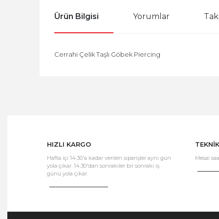
Ürün Bilgisi
Yorumlar
Tak
Cerrahi Çelik Taşlı Göbek Piercing
HIZLI KARGO
TEKNİ
Hafta içi 14:30'a kadar verilen siparişler aynı gün
Mesai saa
yola çıkar. 14:30'dan sonrakiler bir sonraki iş
günü yola çıkar.