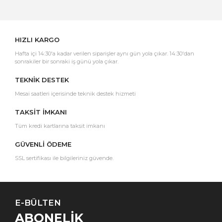
Yorum Yaz
HIZLI KARGO
Hafta içi 14:30'a kadar verilen siparişler aynı gün yola çıkar. 14:30'dan
sonrakiler bir sonraki iş günü yola çıkar.
TEKNİK DESTEK
Mesai saatleri içerisinde teknik destek hizmeti
TAKSİT İMKANI
Tüm kredi kartlarına taksit imkanı
GÜVENLİ ÖDEME
SSL sertifikası ile bilgileriniz güvende.
E-BÜLTEN
ABONELİK