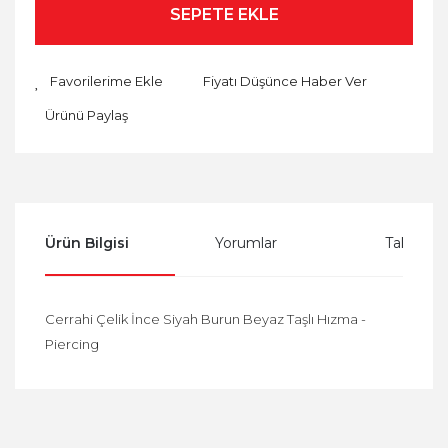
SEPETE EKLE
Fiyatı Düşünce Haber Ver
Ürünü Paylaş
Ürün Bilgisi
Yorumlar
Taksit Se
Cerrahi Çelik İnce Siyah Burun Beyaz Taşlı Hızma -
Piercing
Bu ürüne ilk yorumu siz yapın!