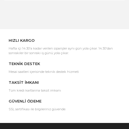
Bu ürüne ilk yorumu siz yapın!
Yorum Yaz
HIZLI KARGO
Hafta içi 14:30'a kadar verilen siparişler aynı gün yola çıkar. 14:30'dan
sonrakiler bir sonraki iş günü yola çıkar.
TEKNİK DESTEK
Mesai saatleri içerisinde teknik destek hizmeti
TAKSİT İMKANI
Tüm kredi kartlarına taksit imkanı
GÜVENLİ ÖDEME
SSL sertifikası ile bilgileriniz güvende.