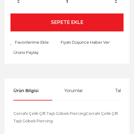
SEPETE EKLE
Fiyatı Düşünce Haber Ver
Ürünü Paylaş
Ürün Bilgisi
Yorumlar
Taksit Se
Cerrahi Çelik Çift Taşlı Göbek PiercingCerrahi Çelik Çift
Taşlı Göbek Piercing