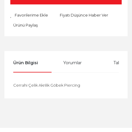
Fiyatı Düşünce Haber Ver
Ürünü Paylaş
Ürün Bilgisi
Yorumlar
Taksit Se
Cerrahi Çelik Akrilik Göbek Piercing
Bu ürüne ilk yorumu siz yapın!
Yorum Yaz