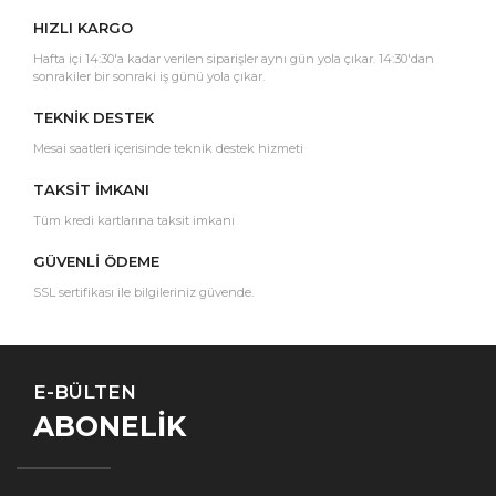
HIZLI KARGO
Hafta içi 14:30'a kadar verilen siparişler aynı gün yola çıkar. 14:30'dan
sonrakiler bir sonraki iş günü yola çıkar.
TEKNİK DESTEK
Mesai saatleri içerisinde teknik destek hizmeti
TAKSİT İMKANI
Tüm kredi kartlarına taksit imkanı
GÜVENLİ ÖDEME
SSL sertifikası ile bilgileriniz güvende.
E-BÜLTEN
ABONELİK