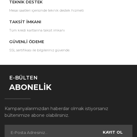
TEKNİK DESTEK
Mesai saatleri içerisinde teknik destek hizmeti
TAKSİT İMKANI
Tüm kredi kartlarına taksit imkanı
GÜVENLİ ÖDEME
SSL sertifikası ile bilgileriniz güvende.
E-BÜLTEN
ABONELİK
Kampanyalarımızdan haberdar olmak istiyorsanız
bültenimize abone olabilirsiniz.
KAYIT OL