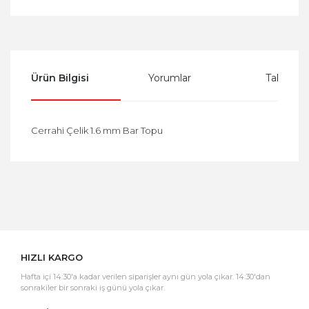
Ürün Bilgisi
Yorumlar
Taksit Se
Cerrahi Çelik 1.6 mm Bar Topu
Bu ürüne ilk yorumu siz yapın!
Yorum Yaz
HIZLI KARGO
Hafta içi 14:30'a kadar verilen siparişler aynı gün yola çıkar. 14:30'dan
sonrakiler bir sonraki iş günü yola çıkar.