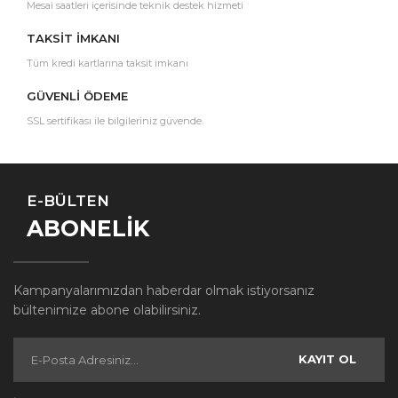
Mesai saatleri içerisinde teknik destek hizmeti
TAKSİT İMKANI
Tüm kredi kartlarına taksit imkanı
GÜVENLİ ÖDEME
SSL sertifikası ile bilgileriniz güvende.
E-BÜLTEN
ABONELİK
Kampanyalarımızdan haberdar olmak istiyorsanız
bültenimize abone olabilirsiniz.
KAYIT OL