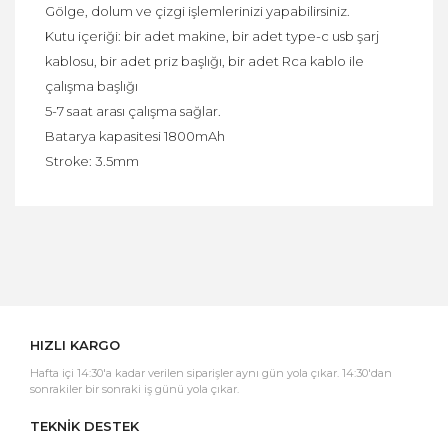
Gölge, dolum ve çizgi işlemlerinizi yapabilirsiniz.
Kutu içeriği: bir adet makine, bir adet type-c usb şarj
kablosu, bir adet priz başlığı, bir adet Rca kablo ile
çalışma başlığı
5-7 saat arası çalışma sağlar.
Batarya kapasitesi 1800mAh
Stroke: 3.5mm
Bu ürüne ilk yorumu siz yapın!
Yorum Yaz
HIZLI KARGO
Hafta içi 14:30'a kadar verilen siparişler aynı gün yola çıkar. 14:30'dan
sonrakiler bir sonraki iş günü yola çıkar.
TEKNİK DESTEK