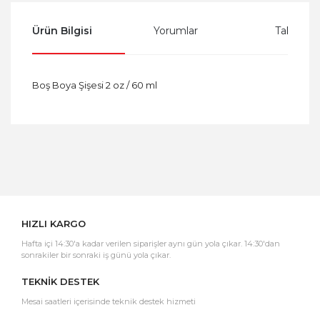
Ürün Bilgisi
Yorumlar
Taksit Se
Boş Boya Şişesi 2 oz / 60 ml
Bu ürüne ilk yorumu siz yapın!
Yorum Yaz
HIZLI KARGO
Hafta içi 14:30'a kadar verilen siparişler aynı gün yola çıkar. 14:30'dan
sonrakiler bir sonraki iş günü yola çıkar.
TEKNİK DESTEK
Mesai saatleri içerisinde teknik destek hizmeti