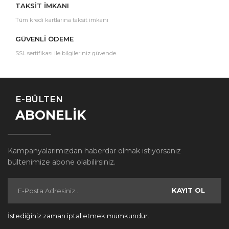
TAKSİT İMKANI
Tüm kredi kartlarına taksit imkanı
GÜVENLİ ÖDEME
SSL sertifikası ile bilgileriniz güvende.
E-BÜLTEN
ABONELİK
Kampanyalarımızdan haberdar olmak istiyorsanız
bültenimize abone olabilirsiniz.
KAYIT OL
İstediğiniz zaman iptal etmek mümkündür.