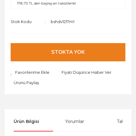
178,73 TL den başlayan taksitlerle!
Stok Kodu
bshdv1217m1
STOKTA YOK
Fiyatı Düşünce Haber Ver
Ürünü Paylaş
Ürün Bilgisi
Yorumlar
Taksit Se