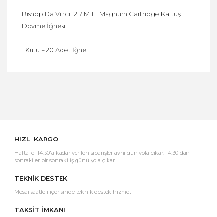
Bishop Da Vinci 1217 M1LT Magnum Cartridge Kartuş
Dövme İğnesi
1 Kutu = 20 Adet İğne
Bu ürüne ilk yorumu siz yapın!
Yorum Yaz
HIZLI KARGO
Hafta içi 14:30'a kadar verilen siparişler aynı gün yola çıkar. 14:30'dan
sonrakiler bir sonraki iş günü yola çıkar.
TEKNİK DESTEK
Mesai saatleri içerisinde teknik destek hizmeti
TAKSİT İMKANI