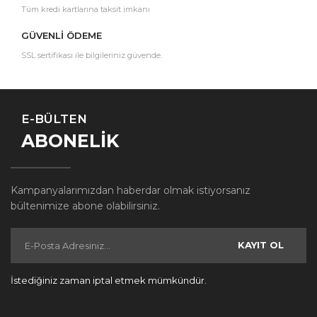
Tüm kredi kartlarına taksit imkanı
GÜVENLİ ÖDEME
SSL sertifikası ile bilgileriniz güvende.
E-BÜLTEN
ABONELİK
Kampanyalarımızdan haberdar olmak istiyorsanız
bültenimize abone olabilirsiniz.
KAYIT OL
İstediğiniz zaman iptal etmek mümkündür.