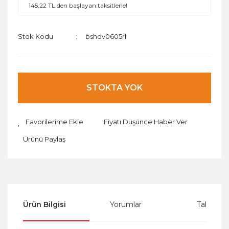
145,22 TL den başlayan taksitlerle!
Stok Kodu
bshdv0605rl
STOKTA YOK
Fiyatı Düşünce Haber Ver
Ürünü Paylaş
Ürün Bilgisi
Yorumlar
Taksit Se