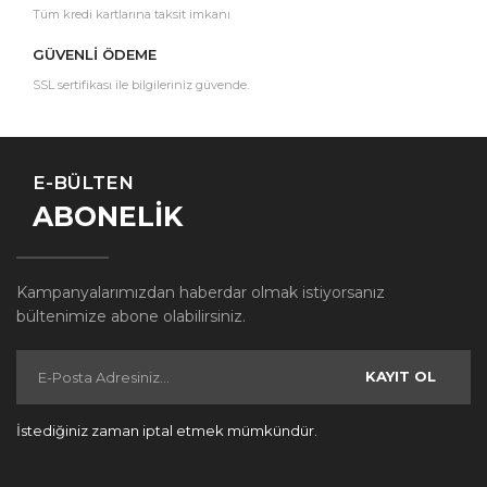
Tüm kredi kartlarına taksit imkanı
GÜVENLİ ÖDEME
SSL sertifikası ile bilgileriniz güvende.
E-BÜLTEN
ABONELİK
Kampanyalarımızdan haberdar olmak istiyorsanız
bültenimize abone olabilirsiniz.
KAYIT OL
İstediğiniz zaman iptal etmek mümkündür.