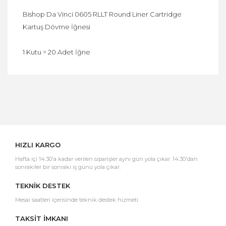
Bishop Da Vinci 0605 RLLT Round Liner Cartridge
Kartuş Dövme İğnesi
1 Kutu = 20 Adet İğne
Bu ürüne ilk yorumu siz yapın!
Yorum Yaz
HIZLI KARGO
Hafta içi 14:30'a kadar verilen siparişler aynı gün yola çıkar. 14:30'dan
sonrakiler bir sonraki iş günü yola çıkar.
TEKNİK DESTEK
Mesai saatleri içerisinde teknik destek hizmeti
TAKSİT İMKANI