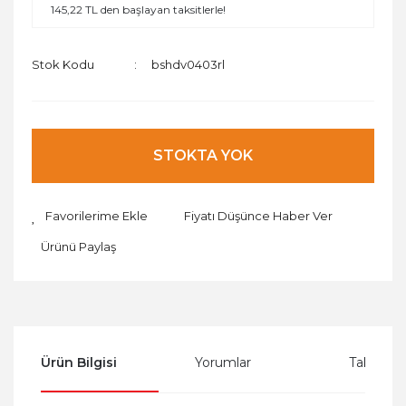
145,22 TL den başlayan taksitlerle!
Stok Kodu
bshdv0403rl
STOKTA YOK
Fiyatı Düşünce Haber Ver
Ürünü Paylaş
Ürün Bilgisi
Yorumlar
Taksit Se