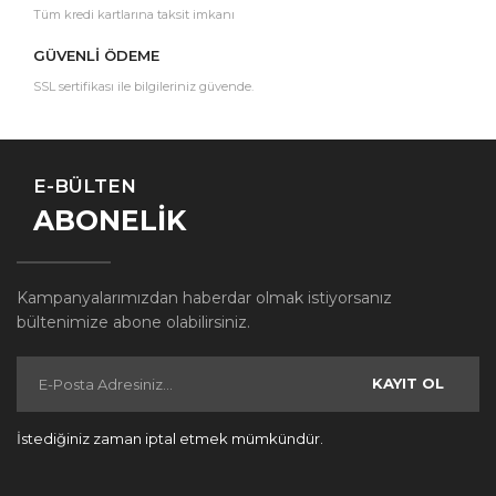
Tüm kredi kartlarına taksit imkanı
GÜVENLİ ÖDEME
SSL sertifikası ile bilgileriniz güvende.
E-BÜLTEN
ABONELİK
Kampanyalarımızdan haberdar olmak istiyorsanız
bültenimize abone olabilirsiniz.
KAYIT OL
İstediğiniz zaman iptal etmek mümkündür.