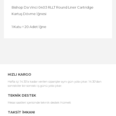
Bishop Da Vinci 0403 RLLT Round Liner Cartridge
Kartuş Dövme İğnesi
1 Kutu = 20 Adet İğne
Bu ürüne ilk yorumu siz yapın!
Yorum Yaz
HIZLI KARGO
Hafta içi 14:30'a kadar verilen siparişler aynı gün yola çıkar. 14:30'dan
sonrakiler bir sonraki iş günü yola çıkar.
TEKNİK DESTEK
Mesai saatleri içerisinde teknik destek hizmeti
TAKSİT İMKANI