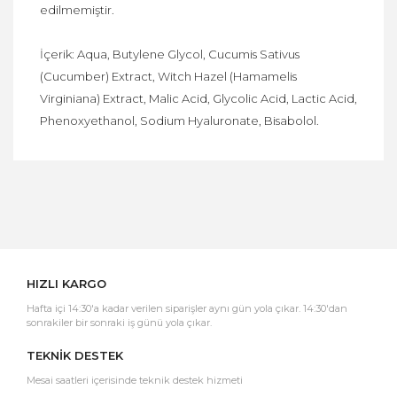
edilmemiştir.
İçerik: Aqua, Butylene Glycol, Cucumis Sativus
(Cucumber) Extract, Witch Hazel (Hamamelis
Virginiana) Extract, Malic Acid, Glycolic Acid, Lactic Acid,
Phenoxyethanol, Sodium Hyaluronate, Bisabolol.
Bu ürüne ilk yorumu siz yapın!
Yorum Yaz
HIZLI KARGO
Hafta içi 14:30'a kadar verilen siparişler aynı gün yola çıkar. 14:30'dan
sonrakiler bir sonraki iş günü yola çıkar.
TEKNİK DESTEK
Mesai saatleri içerisinde teknik destek hizmeti