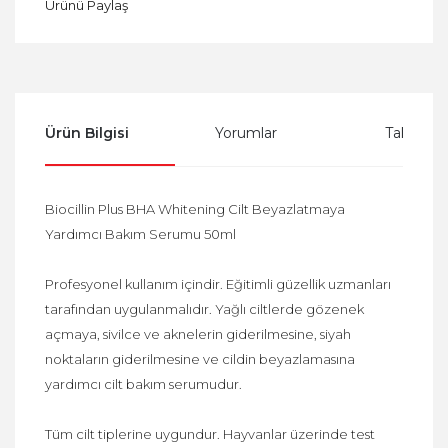
Ürünü Paylaş
Ürün Bilgisi
Yorumlar
Taksit Se
Biocillin Plus BHA Whitening Cilt Beyazlatmaya
Yardımcı Bakım Serumu 50ml
Profesyonel kullanım içindir. Eğitimli güzellik uzmanları
tarafından uygulanmalıdır. Yağlı ciltlerde gözenek
açmaya, sivilce ve aknelerin giderilmesine, siyah
noktaların giderilmesine ve cildin beyazlamasına
yardımcı cilt bakım serumudur.
Tüm cilt tiplerine uygundur. Hayvanlar üzerinde test