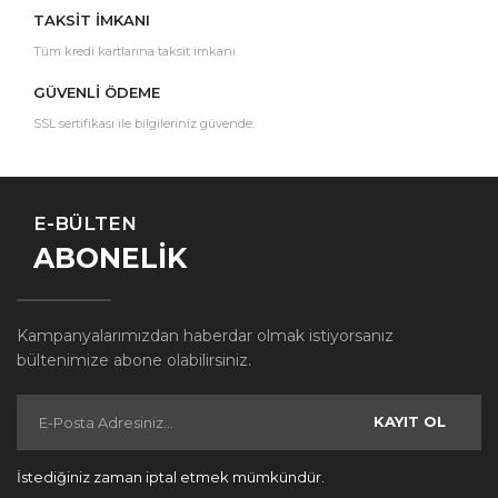
TAKSİT İMKANI
Tüm kredi kartlarına taksit imkanı
GÜVENLİ ÖDEME
SSL sertifikası ile bilgileriniz güvende.
E-BÜLTEN
ABONELİK
Kampanyalarımızdan haberdar olmak istiyorsanız
bültenimize abone olabilirsiniz.
KAYIT OL
İstediğiniz zaman iptal etmek mümkündür.