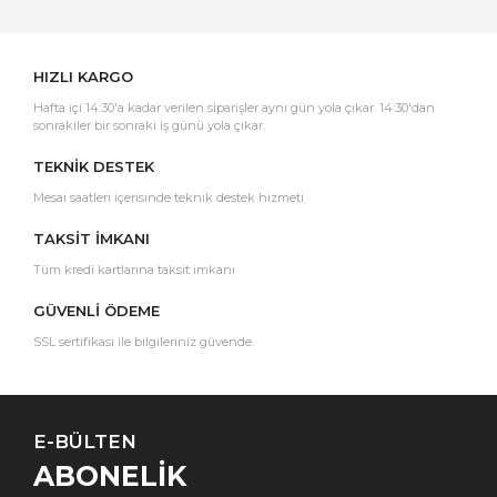
Yorum Yaz
HIZLI KARGO
Hafta içi 14:30'a kadar verilen siparişler aynı gün yola çıkar. 14:30'dan
sonrakiler bir sonraki iş günü yola çıkar.
TEKNİK DESTEK
Mesai saatleri içerisinde teknik destek hizmeti
TAKSİT İMKANI
Tüm kredi kartlarına taksit imkanı
GÜVENLİ ÖDEME
SSL sertifikası ile bilgileriniz güvende.
E-BÜLTEN
ABONELİK