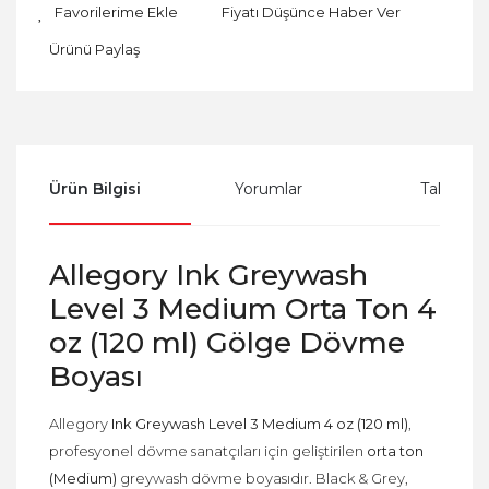
Fiyatı Düşünce Haber Ver
Ürünü Paylaş
Ürün Bilgisi
Yorumlar
Taksit Se
Allegory Ink Greywash
Level 3 Medium Orta Ton 4
oz (120 ml) Gölge Dövme
Boyası
Allegory
Ink Greywash Level 3 Medium 4 oz (120 ml)
,
profesyonel dövme sanatçıları için geliştirilen
orta ton
(Medium)
greywash dövme boyasıdır. Black & Grey,