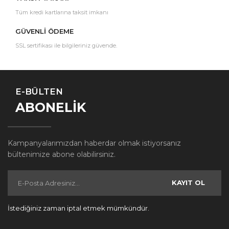
Tüm kredi kartlarına taksit imkanı
GÜVENLİ ÖDEME
SSL sertifikası ile bilgileriniz güvende.
E-BÜLTEN
ABONELİK
Kampanyalarımızdan haberdar olmak istiyorsanız
bültenimize abone olabilirsiniz.
KAYIT OL
İstediğiniz zaman iptal etmek mümkündür.