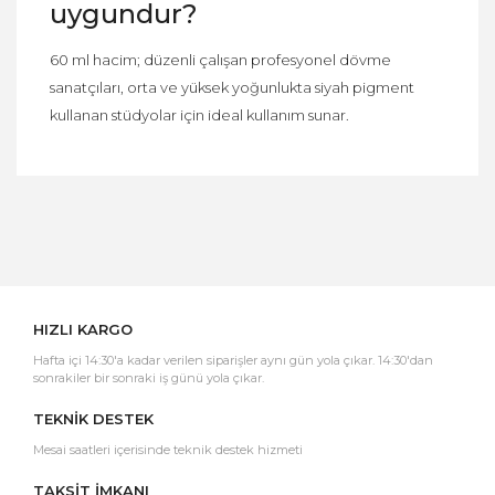
uygundur?
60 ml hacim; düzenli çalışan profesyonel dövme
sanatçıları, orta ve yüksek yoğunlukta siyah pigment
kullanan stüdyolar için ideal kullanım sunar.
Bu ürüne ilk yorumu siz yapın!
Yorum Yaz
HIZLI KARGO
Hafta içi 14:30'a kadar verilen siparişler aynı gün yola çıkar. 14:30'dan
sonrakiler bir sonraki iş günü yola çıkar.
TEKNİK DESTEK
Mesai saatleri içerisinde teknik destek hizmeti
TAKSİT İMKANI