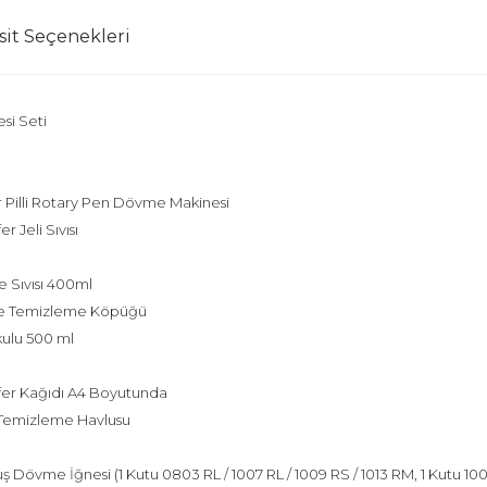
sit Seçenekleri
si Seti
ir Pilli Rotary Pen Dövme Makinesi
 Jeli Sıvısı
 Sıvısı 400ml
me Temizleme Köpüğü
ulu 500 ml
fer Kağıdı A4 Boyutunda
 Temizleme Havlusu
 Dövme İğnesi (1 Kutu 0803 RL / 1007 RL / 1009 RS / 1013 RM, 1 Kutu 1003