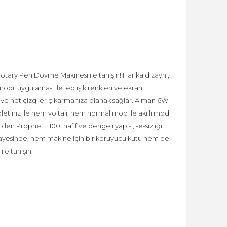
Rotary Pen Dövme Makinesi ile tanışın! Harika dizaynı,
 mobil uygulaması ile led ışık renkleri ve ekran
er ve net çizgiler çıkarmanıza olanak sağlar. Alman 6W
tiniz ile hem voltajı, hem normal mod ile akıllı mod
ilen Prophet T100, hafif ve dengeli yapısı, sessizliği
u sayesinde, hem makine için bir koruyucu kutu hem de
le tanışın.