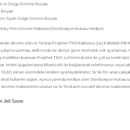
gi ve Dolgu Dövme Boyası
 Boyası
k Ton Siyah Gölge Dövme Boyası
i Rotary Pen Dövme Makinesi (Sterilizasyon Kutusu Hediye)
inde devrim olan Ai-Tenitas Prophet T100 Kablosuz Şarj Edilebilir Pilli 
rsız çalışma sunması, akıllı modu ile deriye göre otomatik volt ayarlaması,
 özellikleri bulunan Prophet T100, 4,00mm stroke ile çok iyi renkli işl
r. Mobil uygulamasına Bluetooth ile bağlanarak telefonunuz veya table
OLED ekran üzerindeki renkleri ayarlayabilirsiniz. 5V ile 12V arası çalışab
 rahat kullanım sağlar. Ayrıca yanında hediye olan Sterilizasyon kutus
tüm dövme makinelerini unutun ve Ai-Tenitas'ın inovatif dövme makineleri i
 Jeli Sıvısı