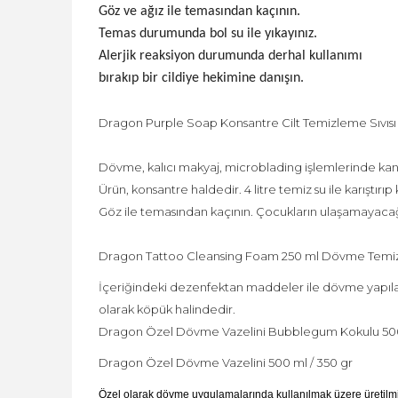
Göz ve ağız ile temasından kaçının.
Temas durumunda bol su ile yıkayınız.
Alerjik reaksiyon durumunda derhal kullanımı
bırakıp bir cildiye hekimine danışın.
Dragon Purple Soap Konsantre Cilt Temizleme Sıvısı
Dövme, kalıcı makyaj, microblading işlemlerinde kan ve b
Ürün, konsantre haldedir. 4 litre temiz su ile karıştır
Göz ile temasından kaçının. Çocukların ulaşamayacağı k
Dragon Tattoo Cleansing Foam 250 ml Dövme Temiz
İçeriğindeki dezenfektan maddeler ile dövme yapılan 
olarak köpük halindedir.
Dragon Özel Dövme Vazelini Bubblegum Kokulu 500 
Dragon Özel Dövme Vazelini 500 ml / 350 gr
Özel olarak dövme uygulamalarında kullanılmak üzere üretil