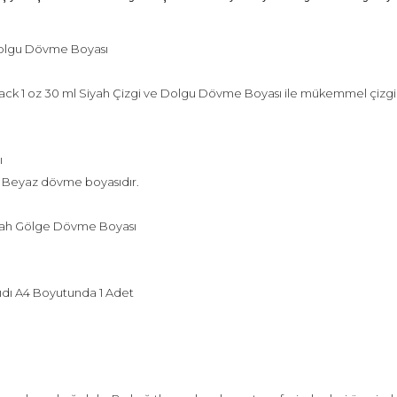
Dolgu Dövme Boyası
k 1 oz 30 ml Siyah Çizgi ve Dolgu Dövme Boyası ile mükemmel çizgiler
ı
lan Beyaz dövme boyasıdır.
iyah Gölge Dövme Boyası
dı A4 Boyutunda 1 Adet