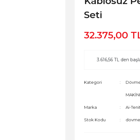
Kablosuz P
Seti
32.375,00 T
3.616,56 TL den başla
Kategori
Dövme 
MAKİN
Marka
Ai-Teni
Stok Kodu
dovme