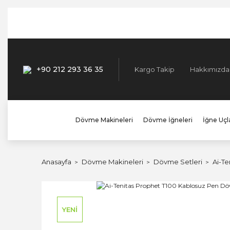
+90 212 293 36 35
Kargo Takip
Hakkımızda
Dövme Makineleri
Dövme İğneleri
İğne Uçla
Anasayfa
Dövme Makineleri
Dövme Setleri
Ai-Te
YENİ