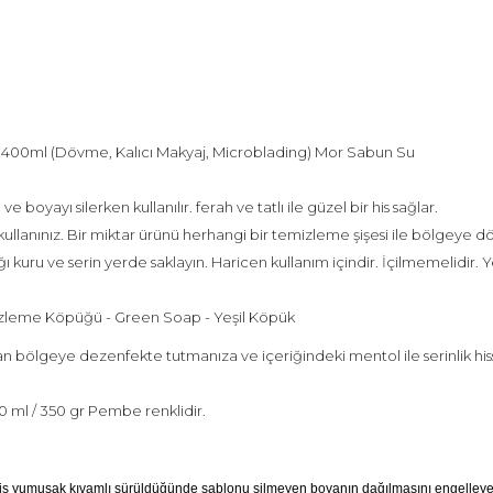
 400ml (Dövme, Kalıcı Makyaj, Microblading) Mor Sabun Su
oyayı silerken kullanılır. ferah ve tatlı ile güzel bir his sağlar.
ıp kullanınız. Bir miktar ürünü herhangi bir temizleme şişesi ile bölgeye d
uru ve serin yerde saklayın. Haricen kullanım içindir. İçilmemelidir. Yet
leme Köpüğü - Green Soap - Yeşil Köpük
bölgeye dezenfekte tutmanıza ve içeriğindeki mentol ile serinlik hissi
ml / 350 gr Pembe renklidir.
miş yumuşak kıvamlı sürüldüğünde şablonu silmeyen boyanın dağılmasını engelleye