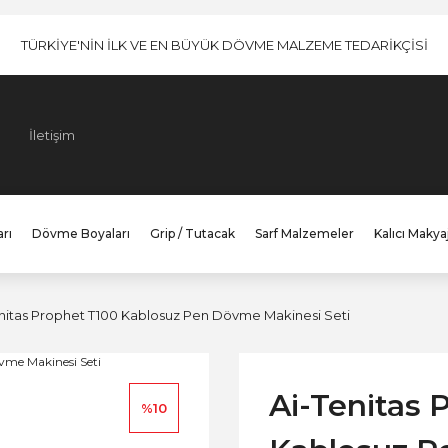
TÜRKİYE'NİN İLK VE EN BÜYÜK DÖVME MALZEME TEDARİKÇİSİ
İletişim
rı
Dövme Boyaları
Grip / Tutacak
Sarf Malzemeler
Kalıcı Makya
nitas Prophet T100 Kablosuz Pen Dövme Makinesi Seti
Ai-Tenitas 
%10