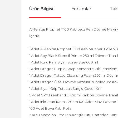
Ürün Bilgisi
Yorumlar
Tak
Ai-Tenitas Prophet T100 Kablosuz Pen Dövme Makine
İçerik:
1 Adet Ai-Tenitas Prophet T100 Kablosuz Şarj Edilebil
1 Adet Spy Black Stencil Primer 250 ml Dövme Transfer
1 Adet Kuru Kafa Siyah Sprey Şişe 600 ml
1 Adet Dragon Purple Soap Konsantre Cilt Temizleme
1 Adet Dragon Tattoo Cleansing Foam 250 ml Döv
1 Adet Dragon Özel Dövme Vazelini Bubblegum Kok
1 Adet Siyah Grip Tutacak Sargısı Cover Kılıf
5 Adet SPY Freehand El Çizimi Karbon Dövme Trans
1 Adet InkClean 10cm x 20cm 100 Adet Mavi Dövme
100 Adet Boya Kabı Pota
2 Kutu Madelon Eltte Mix Karışık Kutu Cartridge Kartuş