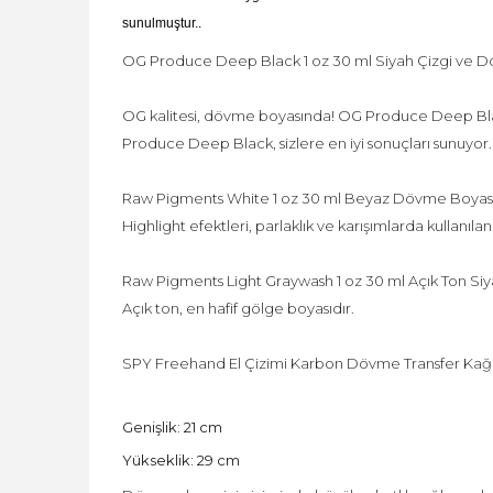
sunulmuştur..
OG Produce Deep Black 1 oz 30 ml Siyah Çizgi ve 
OG kalitesi, dövme boyasında! OG Produce Deep Blac
Produce Deep Black, sizlere en iyi sonuçları sunuyor.
Raw Pigments White 1 oz 30 ml Beyaz Dövme Boyas
Highlight efektleri, parlaklık ve karışımlarda kullanı
Raw Pigments Light Graywash 1 oz 30 ml Açık Ton S
Açık ton, en hafif gölge boyasıdır.
SPY Freehand El Çizimi Karbon Dövme Transfer Kağı
Genişlik: 21 cm
Yükseklik: 29 cm