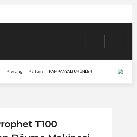
j
Piercing
Parfüm
KAMPANYALI ÜRÜNLER
Prophet T100