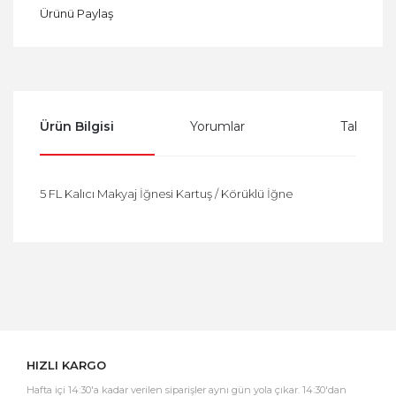
Ürünü Paylaş
Ürün Bilgisi
Yorumlar
Taksit Se
5 FL Kalıcı Makyaj İğnesi Kartuş / Körüklü İğne
Bu ürüne ilk yorumu siz yapın!
Yorum Yaz
HIZLI KARGO
Hafta içi 14:30'a kadar verilen siparişler aynı gün yola çıkar. 14:30'dan