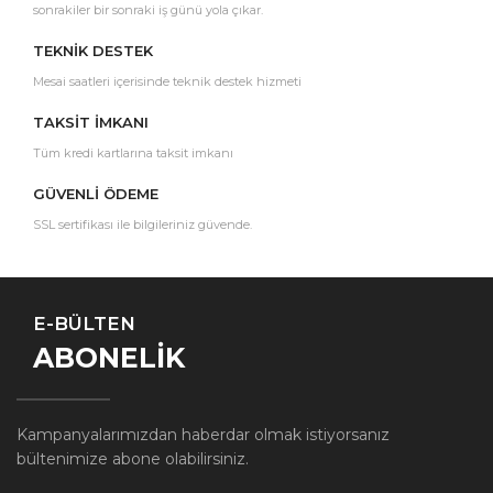
sonrakiler bir sonraki iş günü yola çıkar.
TEKNİK DESTEK
Mesai saatleri içerisinde teknik destek hizmeti
TAKSİT İMKANI
Tüm kredi kartlarına taksit imkanı
GÜVENLİ ÖDEME
SSL sertifikası ile bilgileriniz güvende.
E-BÜLTEN
ABONELİK
Kampanyalarımızdan haberdar olmak istiyorsanız
bültenimize abone olabilirsiniz.