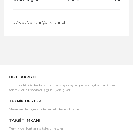
5 Adet Cerrahi Çelik Tünnel
Bu ürüne ilk yorumu siz yapın!
Yorum Yaz
HIZLI KARGO
Hafta içi 14:30'a kadar verilen siparişler aynı gün yola çıkar. 14:30'dan
sonrakiler bir sonraki iş günü yola çıkar.
TEKNİK DESTEK
Mesai saatleri içerisinde teknik destek hizmeti
TAKSİT İMKANI
Tüm kredi kartlarına taksit imkanı