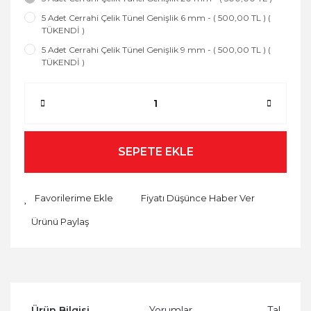
5 Adet Cerrahi Çelik Tünel Genişlik 6 mm - ( 500,00 TL ) (
TÜKENDİ )
5 Adet Cerrahi Çelik Tünel Genişlik 9 mm - ( 500,00 TL ) (
TÜKENDİ )
SEPETE EKLE
Fiyatı Düşünce Haber Ver
Ürünü Paylaş
Ürün Bilgisi
Yorumlar
Taksit Se