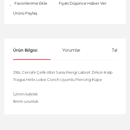
Fiyatı Düşünce Haber Ver
Ürünü Paylaş
Ürün Bilgisi
Yorumlar
Taksit Se
316L Cerrahi Çelik Altın Sarısı Rengi Labret Zirkon Kalp
Tragus Helix Lobe Conch Uyumlu Piercing Küpe
1,2mm kalınlık
8mm uzunluk
Bu ürüne ilk yorumu siz yapın!