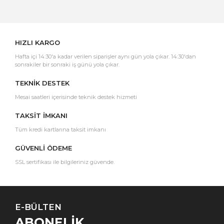
Yorum Yaz
HIZLI KARGO
Hafta içi 14:30'a kadar verilen siparişler aynı gün yola çıkar. 14:30'dan
sonrakiler bir sonraki iş günü yola çıkar.
TEKNİK DESTEK
Mesai saatleri içerisinde teknik destek hizmeti
TAKSİT İMKANI
Tüm kredi kartlarına taksit imkanı
GÜVENLİ ÖDEME
SSL sertifikası ile bilgileriniz güvende.
E-BÜLTEN
ABONELİK