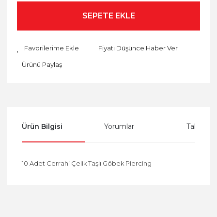
SEPETE EKLE
Fiyatı Düşünce Haber Ver
Ürünü Paylaş
Ürün Bilgisi
Yorumlar
Taksit Se
10 Adet Cerrahi Çelik Taşlı Göbek Piercing
Bu ürüne ilk yorumu siz yapın!