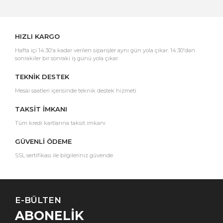
Yorum Yaz
HIZLI KARGO
Hafta içi 14:30'a kadar verilen siparişler aynı gün yola çıkar. 14:30'dan
sonrakiler bir sonraki iş günü yola çıkar.
TEKNİK DESTEK
Mesai saatleri içerisinde teknik destek hizmeti
TAKSİT İMKANI
Tüm kredi kartlarına taksit imkanı
GÜVENLİ ÖDEME
SSL sertifikası ile bilgileriniz güvende.
E-BÜLTEN
ABONELİK