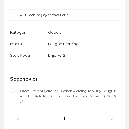
13,41 TL den başlayan taksitlerle!
Kategori
Göbek
Marka
Dragon Piercing
Stok Kodu
bnjc_w_21
Seçenekler
10 Adet Cerrahi Çelik Taşlı Göbek Piercing Top Büyüklüğü 8
mm - Bar Kalınlığı 1.6 mm - Bar Uzunluğu 12 mm - ( 120,00
TL )