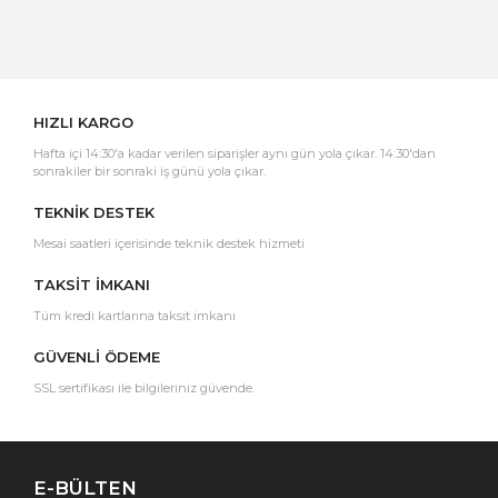
Yorum Yaz
HIZLI KARGO
Hafta içi 14:30'a kadar verilen siparişler aynı gün yola çıkar. 14:30'dan
sonrakiler bir sonraki iş günü yola çıkar.
TEKNİK DESTEK
Mesai saatleri içerisinde teknik destek hizmeti
TAKSİT İMKANI
Tüm kredi kartlarına taksit imkanı
GÜVENLİ ÖDEME
SSL sertifikası ile bilgileriniz güvende.
E-BÜLTEN