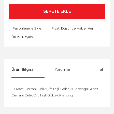
SEPETE EKLE
Fiyatı Düşünce Haber Ver
Ürünü Paylaş
Ürün Bilgisi
Yorumlar
Taksit Se
10 Adet Cerrahi Çelik Çift Taşlı Göbek Piercing10 Adet
Cerrahi Çelik Çift Taşlı Göbek Piercing
Bu ürüne ilk yorumu siz yapın!