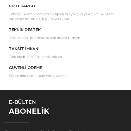
HIZLI KARGO
Hafta içi 14:30'a kadar verilen siparişler aynı gün yola çıkar. 14:30'dan
sonrakiler bir sonraki iş günü yola çıkar.
TEKNİK DESTEK
Mesai saatleri içerisinde teknik destek hizmeti
TAKSİT İMKANI
Tüm kredi kartlarına taksit imkanı
GÜVENLİ ÖDEME
SSL sertifikası ile bilgileriniz güvende.
E-BÜLTEN
ABONELİK