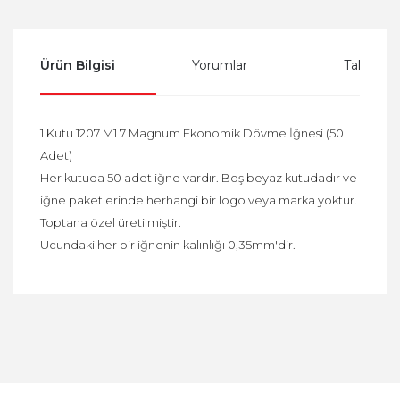
Ürün Bilgisi
Yorumlar
Taksit Se
1 Kutu 1207 M1 7 Magnum Ekonomik Dövme İğnesi (50
Adet)
Her kutuda 50 adet iğne vardır. Boş beyaz kutudadır ve
iğne paketlerinde herhangi bir logo veya marka yoktur.
Toptana özel üretilmiştir.
​Ucundaki her bir iğnenin kalınlığı 0,35mm'dir.
Bu ürüne ilk yorumu siz yapın!
Yorum Yaz